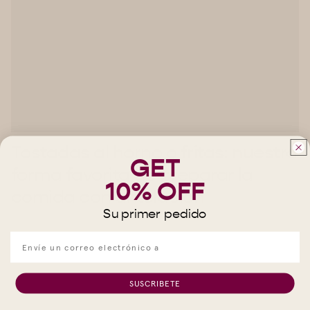
Tostadas al horno o fritas: nuestra
GET
forma favorita de preparar la
10% OFF
comida con antelación
Su primer pedido
SUSCRIBETE