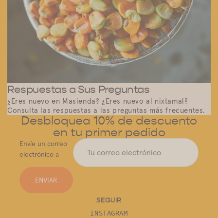
Respuestas a Sus Preguntas
¿Eres nuevo en Masienda? ¿Eres nuevo al nixtamal?
Consulta las respuestas a las preguntas más frecuentes.
Desbloquea 10% de descuento
en tu primer pedido
Envíe un correo
electrónico a
ENVIAR
SEGUIR
INSTAGRAM