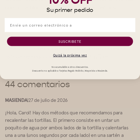
10% OFF
que no se hincha puede estar igual de deliciosa.
Su primer pedido
SUSCRIBETE
Para más consejos sobre tortillas, consulta nuestra
lista de reproducción completa en YouTube
.
Quizá la próxima vez
No acumulable a otros descuentos.
Descuento no aplicable a Tarjetas Regalo Molinito, Mayorista o Masienda.
44 comentarios
MASIENDA
|
27 de julio de 2026
¡Hola, Carol! Hay dos métodos que recomendamos para
recalentar las tortillas. El primero consiste en untar un
poquito de agua por ambos lados de la tortilla y calentarlas
una a una (unos segundos por cada lado) en una sartén a