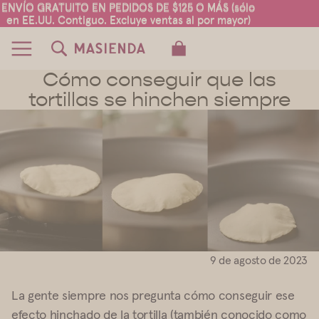
ENVÍO GRATUITO EN PEDIDOS DE $125 O MÁS (sólo
ENVÍO GRATUITO EN PEDIDOS DE $125 O MÁS (sólo
en EE.UU. Contiguo. Excluye ventas al por mayor)
en EE.UU. Contiguo. Excluye ventas al por mayor)
TOTAL DE ARTÍCULOS EN EL CARRITO:
0
Cómo conseguir que las
tortillas se hinchen siempre
9 de agosto de 2023
La gente siempre nos pregunta cómo conseguir ese
efecto hinchado de la tortilla (también conocido como