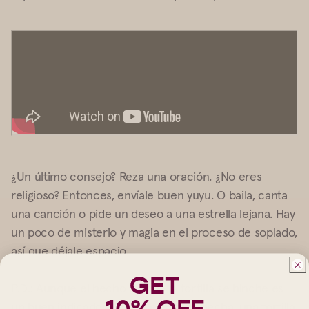
¿Un último consejo? Reza una oración. ¿No eres
religioso? Entonces, envíale buen yuyu. O baila, canta
una canción o pide un deseo a una estrella lejana. Hay
un poco de misterio y magia en el proceso de soplado,
así que déjale espacio.
GET
P.D.:
Aunque el hecho de que la tortilla se hinche es
un buen indicador de que está bien hecha, una tortilla