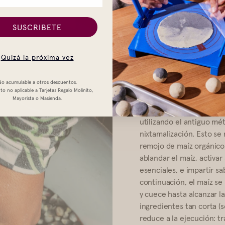
SUSCRIBETE
Quizá la próxima vez
Menos
No acumulable a otros descuentos.
o no aplicable a Tarjetas Regalo Molinito,
Mayorista o Masienda.
Nuestras tortillas se ela
utilizando el antiguo m
nixtamalización. Esto se 
remojo de maíz orgánico 
ablandar el maíz, activar
esenciales, e impartir s
continuación, el maíz s
y cuece hasta alcanzar la
ingredientes tan corta (s
reduce a la ejecución: t