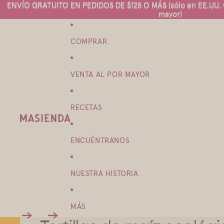
ENVÍO GRATUITO EN PEDIDOS DE $125 O MÁS (sólo en EE.UU. C
ENVÍO GRATUITO EN PEDIDOS DE $125 O MÁS (sólo en EE.UU. C
mayor)
mayor)
COMPRAR
VENTA AL POR MAYOR
RECETAS
ENCUÉNTRANOS
NUESTRA HISTORIA
MÁS