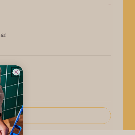
-
más!
uiles.