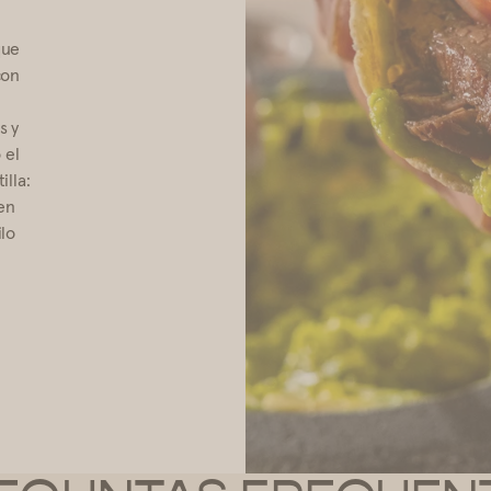
que
con
s y
 el
illa:
en
ilo