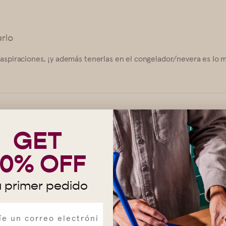
rlo
s aspiraciones, ¡y además tenerlas en el congelador/nevera es lo 
GET
Foods. ¡Me encantan! Son sabrosas y se fríen muy bien para Chilaq
10% OFF
 primer pedido
MÁS RESEÑAS