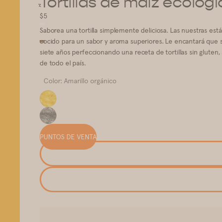
Tortillas de maíz ecológ
1
2
3
4
5
$5
Saborea una tortilla simplemente deliciosa. Las nuestras est
cocido para un sabor y aroma superiores. Le encantará que s
siete años perfeccionando una receta de tortillas sin gluten, 
de todo el país.
Color: Amarillo orgánico
PUNTOS DE VENTA