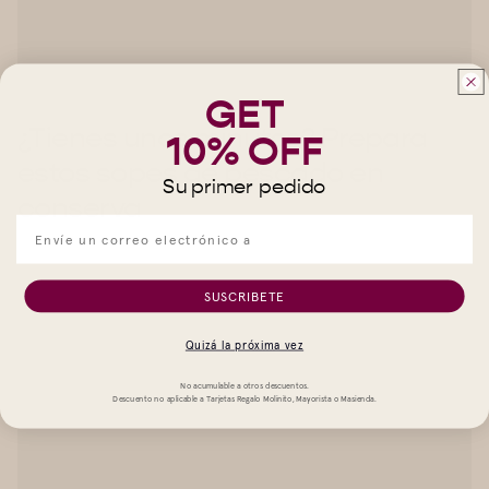
GET
¿Tienes unos minutos? Prepara
10% OFF
estos sopes de pescado en
Su primer pedido
conserva
SUSCRIBETE
Quizá la próxima vez
No acumulable a otros descuentos.
Descuento no aplicable a Tarjetas Regalo Molinito, Mayorista o Masienda.