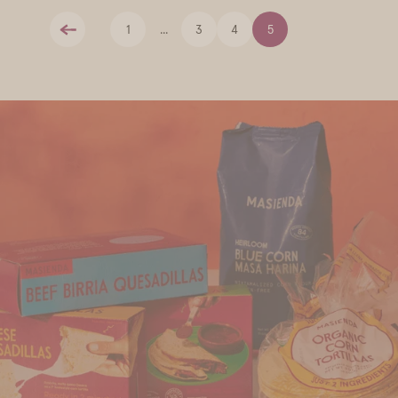
1
...
3
4
5
Anteriormente
Encuéntranos
Descubre los productos Masienda cerca de ti.