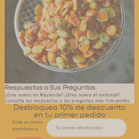
Respuestas a Sus Preguntas
¿Eres nuevo en Masienda? ¿Eres nuevo al nixtamal?
Consulta las respuestas a las preguntas más frecuentes.
Desbloquea 10% de descuento
en tu primer pedido
Envíe un correo
electrónico a