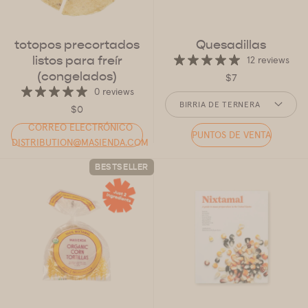
totopos precortados
Quesadillas
listos para freír
12 reviews
(congelados)
$7
0 reviews
SABOR
BIRRIA DE TERNERA
$0
CORREO ELECTRÓNICO
PUNTOS DE VENTA
DISTRIBUTION@MASIENDA.COM
BESTSELLER