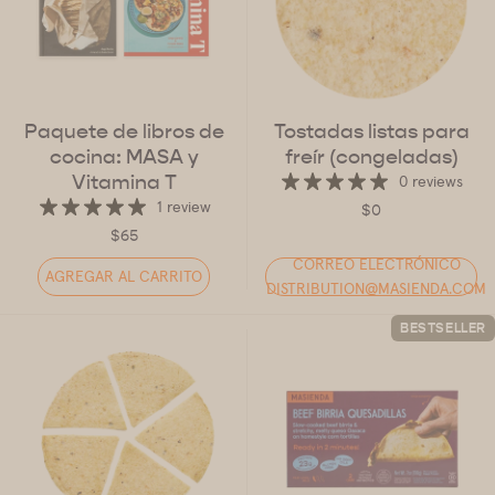
Paquete de libros de
Tostadas listas para
cocina: MASA y
freír (congeladas)
Vitamina T
0 reviews
1 review
$0
$65
CORREO ELECTRÓNICO
AGREGAR AL CARRITO
DISTRIBUTION@MASIENDA.COM
BESTSELLER