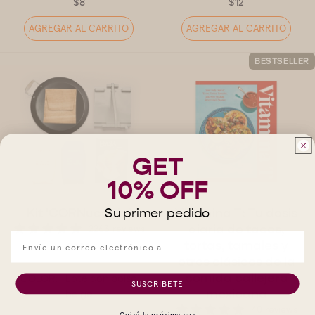
$8
$12
AGREGAR AL CARRITO
AGREGAR AL CARRITO
BESTSELLER
GET
10% OFF
Kit 'CORNucopia'
Vitamina T: Tu dosis
Su primer pedido
diaria de tacos,
2263 reviews
tortas, tamales y
$280
otros clásicos de la
comida callejera
COLOR:
Lote con bolsa
SUSCRIBETE
mexicana
beige
40 reviews
Quizá la próxima vez