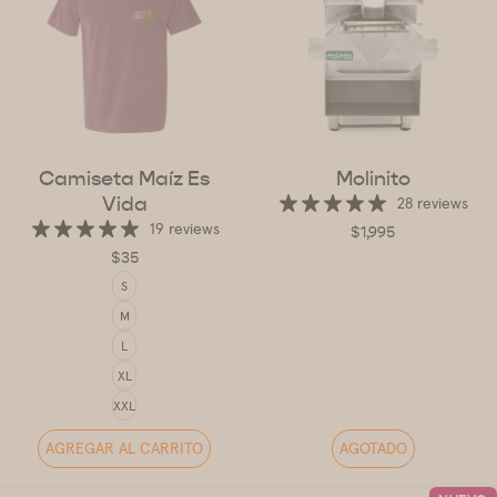
Camiseta Maíz Es
Molinito
Vida
28 reviews
19 reviews
$1,995
$35
TALLA
S
M
L
XL
XXL
AGREGAR AL CARRITO
AGOTADO