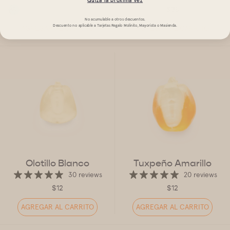
$35
No acumulable a otros descuentos.
Descuento no aplicable a Tarjetas Regalo Molinito, Mayorista o Masienda.
AGREGAR AL CARRITO
AGREGAR AL CARRITO
Olotillo Blanco
Tuxpeño Amarillo
30 reviews
20 reviews
$12
$12
AGREGAR AL CARRITO
AGREGAR AL CARRITO