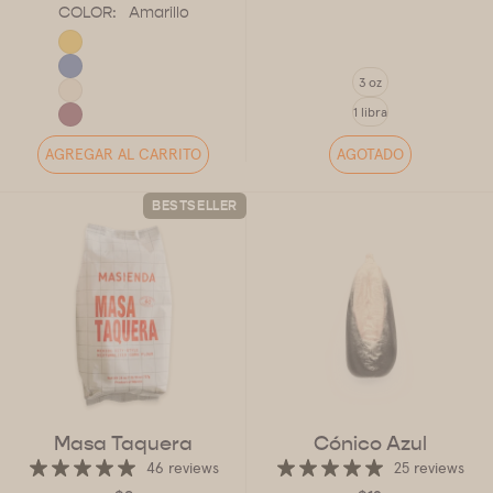
COLOR:
Amarillo
TALLA
3 oz
1 libra
AGREGAR AL CARRITO
AGOTADO
BESTSELLER
Masa Taquera
Cónico
Azul
46 reviews
25 reviews