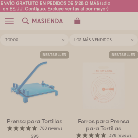
ENVÍO GRATUITO EN PEDIDOS DE $125 O MÁS (sólo
ENVÍO GRATUITO EN PEDIDOS DE $125 O MÁS (sólo
en EE.UU. Contiguo. Excluye ventas al por mayor)
en EE.UU. Contiguo. Excluye ventas al por mayor)
TOTAL DE ARTÍCULOS EN EL CARRITO:
0
TODOS
LOS MÁS VENDIDOS
BESTSELLER
BESTSELLER
Prensa para Tortillas
Forros para Prensa
para Tortillas
780 reviews
398 reviews
$95