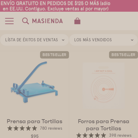
ENVÍO GRATUITO EN PEDIDOS DE $125 O MÁS (sólo
ENVÍO GRATUITO EN PEDIDOS DE $125 O MÁS (sólo
en EE.UU. Contiguo. Excluye ventas al por mayor)
en EE.UU. Contiguo. Excluye ventas al por mayor)
TOTAL DE ARTÍCULOS EN EL CARRITO:
0
LÍSTA DE ÉXITOS DE VENTAS
LOS MÁS VENDIDOS
BESTSELLER
BESTSELLER
Prensa para Tortillas
Forros para Prensa
para Tortillas
780 reviews
398 reviews
$95