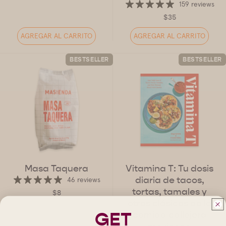
159 reviews
$35
AGREGAR AL CARRITO
AGREGAR AL CARRITO
BESTSELLER
BESTSELLER
Masa Taquera
Vitamina T: Tu dosis
diaria de tacos,
46 reviews
tortas, tamales y
$8
otros clásicos de la
GET
comida callejera