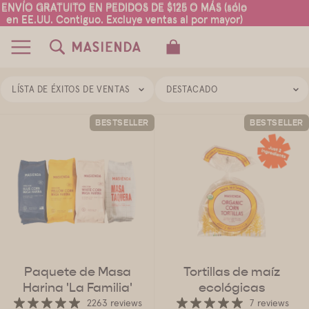
ENVÍO GRATUITO EN PEDIDOS DE $125 O MÁS (sólo
ENVÍO GRATUITO EN PEDIDOS DE $125 O MÁS (sólo
en EE.UU. Contiguo. Excluye ventas al por mayor)
en EE.UU. Contiguo. Excluye ventas al por mayor)
TOTAL DE ARTÍCULOS EN EL CARRITO:
0
LÍSTA DE ÉXITOS DE VENTAS
DESTACADO
BESTSELLER
BESTSELLER
Paquete de Masa
Tortillas de maíz
Harina 'La Familia'
ecológicas
2263 reviews
7 reviews