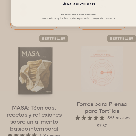
Quizá la próxima vez
$35
No acumulable a otros descuentos.
Descuento no aplicable a Tarjetas Regalo Molinito, Mayorista o Masienda.
AGREGAR AL CARRITO
AGREGAR AL CARRITO
BESTSELLER
BESTSELLER
Forros para Prensa
MASA: Técnicas,
para Tortillas
recetas y reflexiones
398 reviews
sobre un alimento
$7.50
básico intemporal
159 reviews