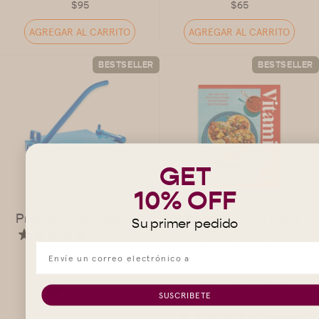
$95
$65
AGREGAR AL CARRITO
AGREGAR AL CARRITO
BESTSELLER
BESTSELLER
GET
10% OFF
Prensa para Tortillas
Vitamina T: Tu dosis
Su primer pedido
diaria de tacos,
781 reviews
tortas, tamales y
$95
otros clásicos de la
COLOR:
Azul
comida callejera
SUSCRIBETE
mexicana
40 reviews