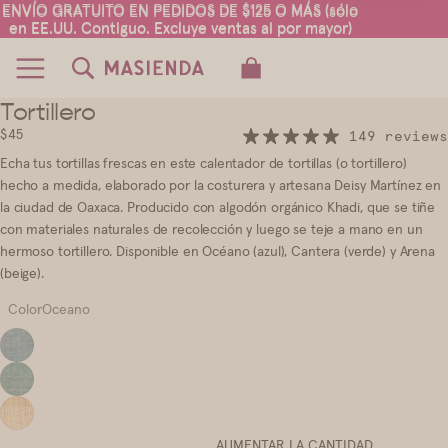
ENVÍO GRATUITO EN PEDIDOS DE $125 O MÁS (sólo
ENVÍO GRATUITO EN PEDIDOS DE $125 O MÁS (sólo
en EE.UU. Contiguo. Excluye ventas al por mayor)
en EE.UU. Contiguo. Excluye ventas al por mayor)
TOTAL DE ARTÍCULOS EN EL CARRITO:
0
Tortillero
4
5
6
$45
149 reviews
Echa tus tortillas frescas en este calentador de tortillas (o tortillero)
hecho a medida, elaborado por la costurera y artesana Deisy Martínez en
la ciudad de Oaxaca. Producido con algodón orgánico Khadi, que se tiñe
con materiales naturales de recolección y luego se teje a mano en un
hermoso tortillero. Disponible en Océano (azul), Cantera (verde) y Arena
(beige).
ColorOceano
AUMENTAR LA CANTIDAD