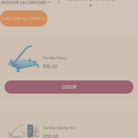
REDUCIR LA CANTIDAD
AGREGAR AL CARRITO
Tortilla Press
Price
$95.00
COLOR
Tortilla Starter Kit
Price
$110.00