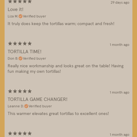
29 days ago
Love it!
Liza M.
Verified buyer
It truly does keep the tortillas warm; compact and fresh!
1 month ago
TORTILLA TIME!
Don B.
Verified buyer
Really nice workmanship and looks great on the table! Having
fun making my own tortillas!
1 month ago
TORTILLA GAME CHANGER!
Leanne D.
Verified buyer
This warmer elevates great tortillas to excellent ones!
1 month ago