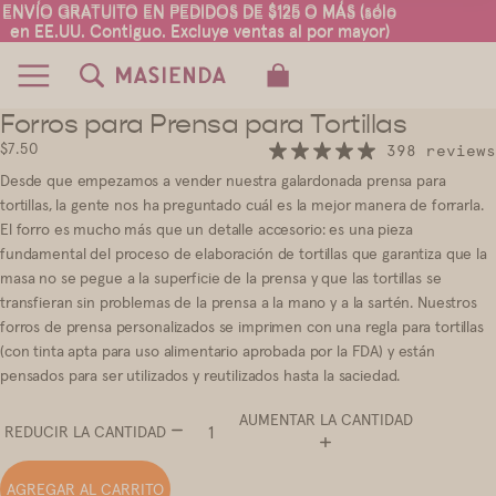
ENVÍO GRATUITO EN PEDIDOS DE $125 O MÁS (sólo
ENVÍO GRATUITO EN PEDIDOS DE $125 O MÁS (sólo
en EE.UU. Contiguo. Excluye ventas al por mayor)
en EE.UU. Contiguo. Excluye ventas al por mayor)
TOTAL DE ARTÍCULOS EN EL CARRITO:
0
Forros para Prensa para Tortillas
2
$7.50
398 reviews
Desde que empezamos a vender nuestra galardonada prensa para
tortillas, la gente nos ha preguntado cuál es la mejor manera de forrarla.
El forro es mucho más que un detalle accesorio: es una pieza
fundamental del proceso de elaboración de tortillas que garantiza que la
masa no se pegue a la superficie de la prensa y que las tortillas se
transfieran sin problemas de la prensa a la mano y a la sartén. Nuestros
forros de prensa personalizados se imprimen con una regla para tortillas
(con tinta apta para uso alimentario aprobada por la FDA) y están
pensados para ser utilizados y reutilizados hasta la saciedad.
AUMENTAR LA CANTIDAD
REDUCIR LA CANTIDAD
AGREGAR AL CARRITO