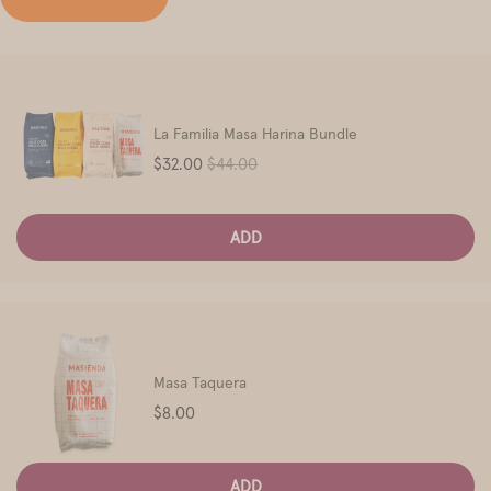
La Familia Masa Harina Bundle
Sale
Original
$32.00
$44.00
price
price
ADD
Masa Taquera
Price
$8.00
ADD