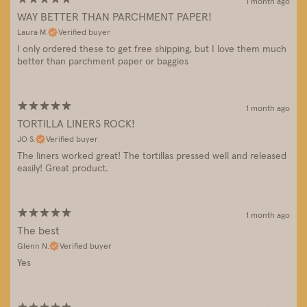
1 month ago
WAY BETTER THAN PARCHMENT PAPER!
Laura M.
Verified buyer
I only ordered these to get free shipping, but I love them much
better than parchment paper or baggies
1 month ago
TORTILLA LINERS ROCK!
JO S.
Verified buyer
The liners worked great! The tortillas pressed well and released
easily! Great product.
1 month ago
The best
Glenn N.
Verified buyer
Yes