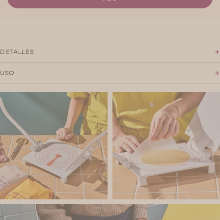
+
DETALLES
+
USO