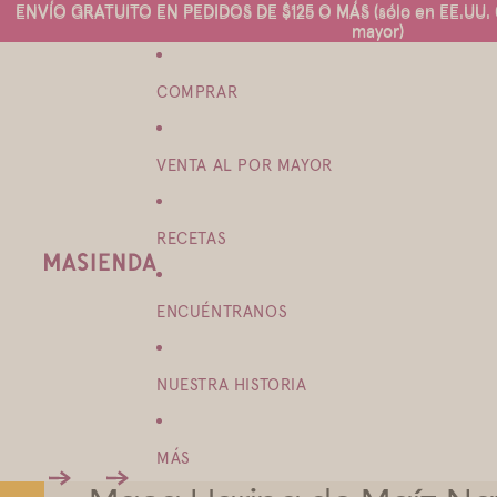
ENVÍO GRATUITO EN PEDIDOS DE $125 O MÁS (sólo en EE.UU. C
ENVÍO GRATUITO EN PEDIDOS DE $125 O MÁS (sólo en EE.UU. C
mayor)
mayor)
COMPRAR
VENTA AL POR MAYOR
RECETAS
ENCUÉNTRANOS
NUESTRA HISTORIA
MÁS