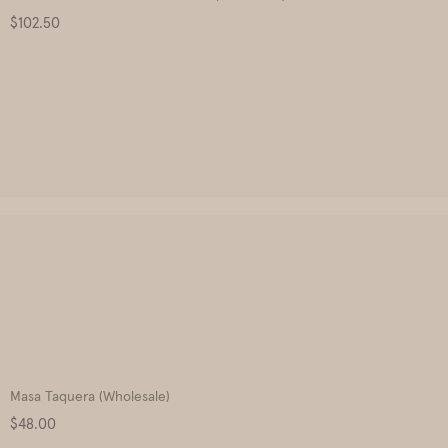
Price
$102.50
Masa Taquera (Wholesale)
Price
$48.00