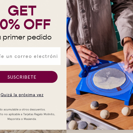
GET
Oaxac
10% OFF
amor
 primer pedido
Procedente de nuestra r
subsistencia en México, 
blanca más vendida tiene
sabor a palomitas de maí
SUSCRIBETE
en una opción versátil p
cuerpo denso hace perfect
Quizá la próxima vez
de receta (es decir, torti
que no absorben el exces
No acumulable a otros descuentos.
o no aplicable a Tarjetas Regalo Molinito,
Mayorista o Masienda.