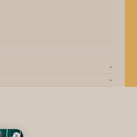
+
+
e