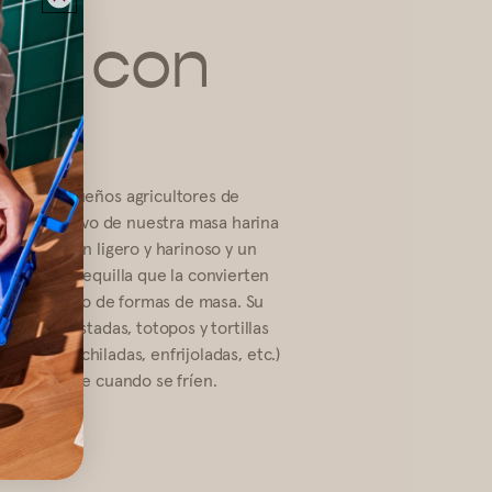
a, con
ed de pequeños agricultores de
el maíz nativo de nuestra masa harina
 un almidón ligero y harinoso y un
z con mantequilla que la convierten
ara todo tipo de formas de masa. Su
as las tostadas, totopos y tortillas
llas para enchiladas, enfrijoladas, etc.)
o de aceite cuando se fríen.