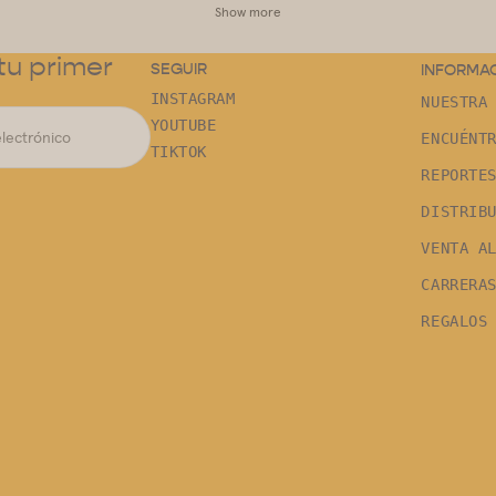
Show more
u primer
SEGUIR
INFORMA
INSTAGRAM
NUESTRA
YOUTUBE
ENCUÉNT
TIKTOK
REPORTE
DISTRIB
VENTA A
CARRERA
REGALOS