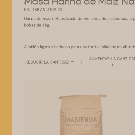
Masa Harina de Maíz Na
1
2
3
50 LIBRAS
-
$102.50
Harina de maíz nixtamalizado de molienda fina, elaborada a p
bolsas de 1 kg.
Almidón ligero y harinoso para una tortilla infladita; no abs
AUMENTAR LA CANTIDA
REDUCIR LA CANTIDAD