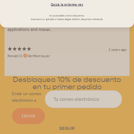
2 years ago
Quizá la próxima vez
One of our favorites!
No acumulable a otros descuentos.
Brady W.
Descuento no aplicable a Tarjetas Regalo Molinito, Mayorista o Masienda.
Always a crowd pleaser. Beautiful color masa for many different
applications and masas.
2 years ago
Ronald O.
Verified buyer
Desbloquea 10% de descuento
en tu primer pedido
Envíe un correo
electrónico a
ENVIAR
SEGUIR