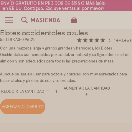
ENVÍO GRATUITO EN PEDIDOS DE $125 O MÁS (sólo
ENVÍO GRATUITO EN PEDIDOS DE $125 O MÁS (sólo
en EE.UU. Contiguo. Excluye ventas al por mayor)
en EE.UU. Contiguo. Excluye ventas al por mayor)
TOTAL DE ARTÍCULOS EN EL CARRITO:
0
Elotes occidentales azules
2
55 LIBRAS
-
$96.25
3 reviews
Con una mazorca larga y granos grandes y harinosos, los Elotes
Occidentales son conocidos por su dulzor natural y su ligera densidad de
almidón y son adecuados para todas las preparaciones de masa.
Aunque se suelen usar para pozole y chicales, son muy apreciados para
hacer atoles y pinoles dulces y coloreados.
AUMENTAR LA CANTIDAD
REDUCIR LA CANTIDAD
AGREGAR AL CARRITO