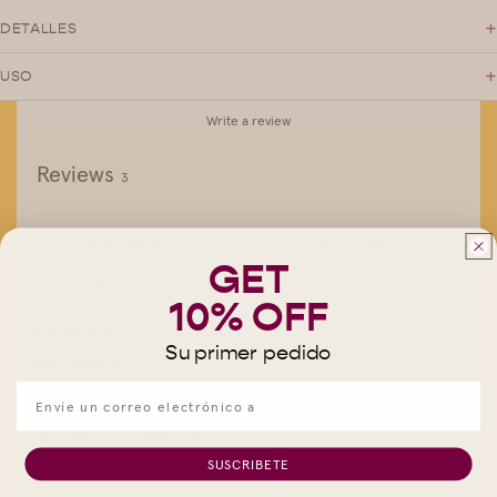
+
DETALLES
+
USO
Write a review
Reviews
3
GET
With media
10% OFF
2 years ago
Su primer pedido
Best posole!
Ian L.
This and the Yelliw Tuxpeno made some of the best posole I've
ever had! 100% recommend.
SUSCRIBETE