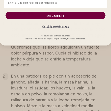
Direcciones
SUSCRIBETE
En una olla pequeña, calienta la leche al fuego
Quizá la próxima vez
con la flor de hibisco seca. Una vez que la leche
esté hirviendo a fuego lento, retírela del fuego y
No acumulable a otros descuentos.
Descuento no aplicable a Tarjetas Regalo Molinito, Mayorista o Masienda.
deje el hibisco en remojo durante 10 minutos.
Queremos que las flores adquieran un fuerte
color púrpura y sabor. Cuela el hibisco de la
leche y deja que se enfríe a temperatura
ambiente.
En una batidora de pie con un accesorio de
gancho, añada la harina, la masa harina, la
levadura, el azúcar, los huevos, la vainilla, la
canela en polvo, la remolacha en polvo, la
ralladura de naranja y la leche remojada en
hibisco. Mezcle la masa a velocidad media