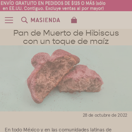
ENVÍO GRATUITO EN PEDIDOS DE $125 O MÁS (sólo
ENVÍO GRATUITO EN PEDIDOS DE $125 O MÁS (sólo
en EE.UU. Contiguo. Excluye ventas al por mayor)
en EE.UU. Contiguo. Excluye ventas al por mayor)
TOTAL DE ARTÍCULOS EN EL CARRITO:
0
Pan de Muerto de Hibiscus
con un toque de maíz
28 de octubre de 2022
En todo México y en las comunidades latinas de