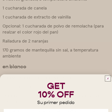
1 cucharada de canela
1 cucharada de extracto de vainilla
Opcional: 1 cucharada de polvo de remolacha (para
realzar el color rojo del pan)
Ralladura de 2 naranjas
170 gramos de mantequilla sin sal, a temperatura
ambiente
en blanco
1 huevo grande para pincelar el pan
GET
2 tazas de azúcar para espolvorear
10% OFF
Opcional: 1 cucharada de polvo de remolacha para
decorar
Su primer pedido
56 gramos (¼ de taza) de mantequilla derretida