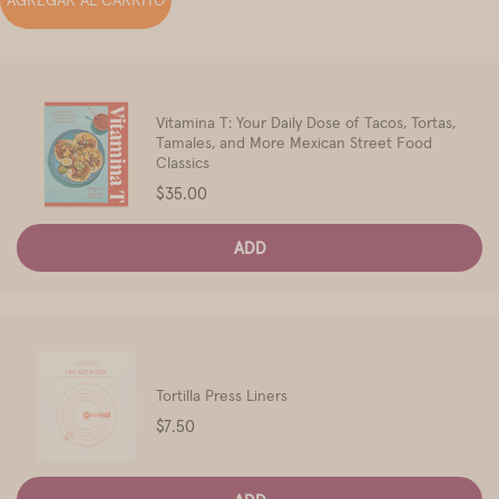
AGREGAR AL CARRITO
Vitamina T: Your Daily Dose of Tacos, Tortas,
Tamales, and More Mexican Street Food
Classics
Price
$35.00
ADD
Tortilla Press Liners
Price
$7.50