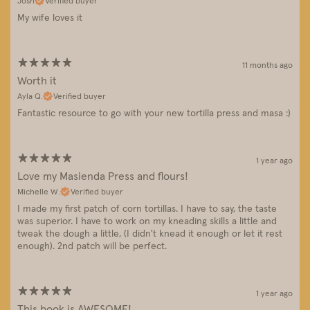
Josh
Verified buyer
My wife loves it
11 months ago
Worth it
Ayla Q.
Verified buyer
Fantastic resource to go with your new tortilla press and masa :)
1 year ago
Love my Masienda Press and flours!
Michelle W.
Verified buyer
I made my first patch of corn tortillas. I have to say, the taste
was superior. I have to work on my kneading skills a little and
tweak the dough a little, (I didn't knead it enough or let it rest
enough). 2nd patch will be perfect.
1 year ago
This book is AWESOME!