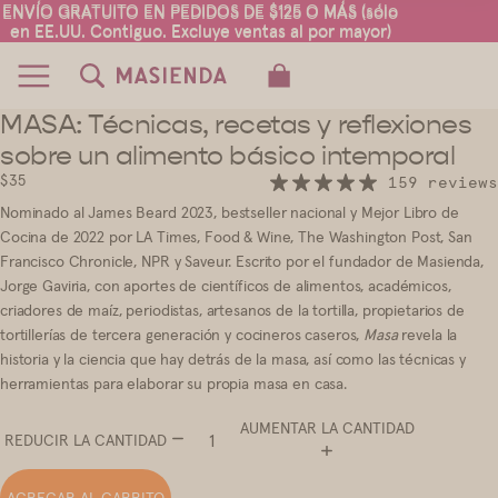
ENVÍO GRATUITO EN PEDIDOS DE $125 O MÁS (sólo
ENVÍO GRATUITO EN PEDIDOS DE $125 O MÁS (sólo
en EE.UU. Contiguo. Excluye ventas al por mayor)
en EE.UU. Contiguo. Excluye ventas al por mayor)
TOTAL DE ARTÍCULOS EN EL CARRITO:
0
MASA: Técnicas, recetas y reflexiones
6
7
8
9
10
11
sobre un alimento básico intemporal
$35
159 reviews
Nominado al James Beard 2023, bestseller nacional y Mejor Libro de
Cocina de 2022 por LA Times, Food & Wine, The Washington Post, San
Francisco Chronicle, NPR y Saveur. Escrito por el fundador de Masienda,
Jorge Gaviria, con aportes de científicos de alimentos, académicos,
criadores de maíz, periodistas, artesanos de la tortilla, propietarios de
tortillerías de tercera generación y cocineros caseros,
Masa
revela la
historia y la ciencia que hay detrás de la masa, así como las técnicas y
herramientas para elaborar su propia masa en casa.
AUMENTAR LA CANTIDAD
REDUCIR LA CANTIDAD