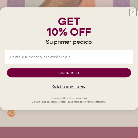
GET
10% OFF
Sumérgete en Masa
Su primer pedido
Con recetas para formas tradicionales de masa, desde
arepas hasta tostadas, así como aplicaciones modernas
de masa como Samosas de Masa, Waffles de Masa Harina,
y Camarones y (Masa) Grits, MASA es un punto de partida
SUSCRIBETE
para relacionarse con este alimento eterno y dinámico.
Visita nuestro canal de YouTube para cocinar junto a
Quizá la próxima vez
Jorge mientras demuestra algunas de sus recetas
favoritas del libro.
No acumulable a otros descuentos.
Descuento no aplicable a Tarjetas Regalo Molinito, Mayorista o Masienda.
VER